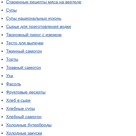
Старинные рецепты мяса на вертеле
Супы
Супы национальных кухонь
Сырье для приготовления водки
Творожный пирог с изюмом
Тесто для выпечки
Тминный самогон
Торты
Травный самогон
Уха
Фасоль
Фруктовые десерты
Хлеб в сыре
Хлебные супы
Хлебный самогон
Холодные бутерброды
Холодные закуски