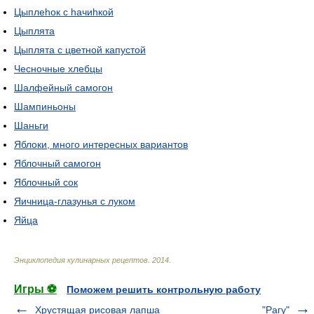
Цыплеhок с hачиhкой
Цыплята
Цыплята с цветной капустой
Чесночные хлебцы
Шалфейный самогон
Шампиньоны
Шаньги
Яблоки, много интересных вариантов
Яблочный самогон
Яблочный сок
Яичница-глазунья с луком
Яйца
Энциклопедия кулинарных рецептов
.
2014
.
Игры ⚽
Поможем решить контрольную работу
Хрустящая рисовая лапша
"Рагу"