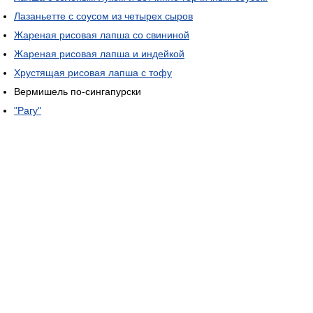
Лазаньетте с соусом из четырех сыров
Жареная рисовая лапша со свининой
Жареная рисовая лапша и индейкой
Хрустящая рисовая лапша с тофу
Вермишель по-сингапурски
"Рагу"