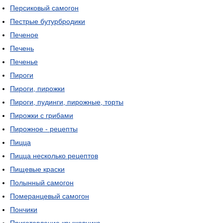
Персиковый самогон
Пестрые бутурбродики
Печеное
Печень
Печенье
Пироги
Пироги, пирожки
Пироги, пудинги, пирожные, торты
Пирожки с грибами
Пирожное - рецепты
Пицца
Пицца несколько рецептов
Пищевые краски
Полынный самогон
Померанцевый самогон
Пончики