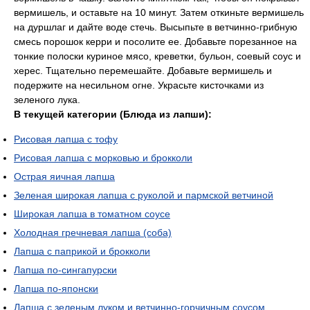
вермишель, и оставьте на 10 минут. Затем откиньте вермишель
на дуршлаг и дайте воде стечь. Высыпьте в ветчинно-грибную
смесь порошок керри и посолите ее. Добавьте порезанное на
тонкие полоски куриное мясо, креветки, бульон, соевый соус и
херес. Тщательно перемешайте. Добавьте вермишель и
подержите на несильном огне. Украсьте кисточками из
зеленого лука.
В текущей категории (Блюда из лапши):
Рисовая лапша с тофу
Рисовая лапша с морковью и брокколи
Острая яичная лапша
Зеленая широкая лапша с руколой и пармской ветчиной
Широкая лапша в томатном соусе
Холодная гречневая лапша (соба)
Лапша с паприкой и брокколи
Лапша по-сингапурски
Лапша по-японски
Лапша с зеленым луком и ветчинно-горчичным соусом