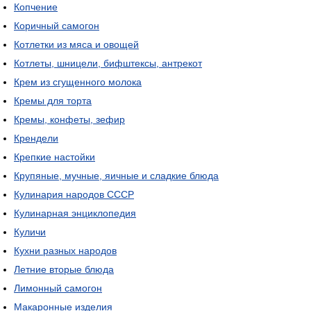
Копчение
Коричный самогон
Котлетки из мяса и овощей
Котлеты, шницели, бифштексы, антрекот
Крем из сгущенного молока
Кремы для торта
Кремы, конфеты, зефир
Крендели
Крепкие настойки
Крупяные, мучные, яичные и сладкие блюда
Кулинария народов СССР
Кулинарная энциклопедия
Куличи
Кухни разных народов
Летние вторые блюда
Лимонный самогон
Макаронные изделия